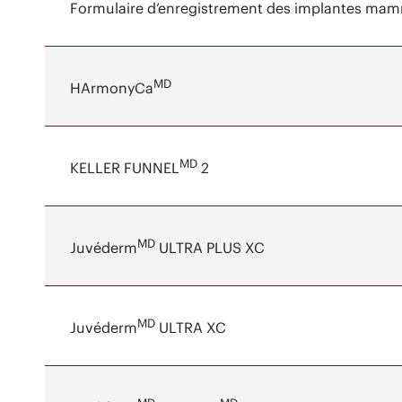
Formulaire d’enregistrement des implantes mamma
MD
HArmonyCa
MD
KELLER FUNNEL
2
MD
Juvéderm
ULTRA PLUS XC
MD
Juvéderm
ULTRA XC