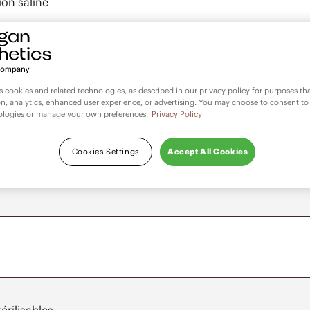
on saline
 Implants à surface lisse - Liste de contrôle de décision de
es cookies and related technologies, as described in our privacy policy for purposes t
on, analytics, enhanced user experience, or advertising. You may choose to consent to
ologies or manage your own preferences.
Privacy Policy
 saline: Implants à surface lisse - Liste de contrôle de déc
Cookies Settings
Accept All Cookies