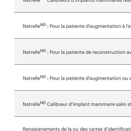
Natrelle
Calibreurs d’implants mammaires resté
MD
Natrelle
: Pour la patiente d'augmentation à l
MD
Natrelle
: Pour la patiente de reconstruction 
MD
Natrelle
: Pour la patiente d'augmentation ou 
MD
Natrelle
Calibreur d’implant mammaire salin st
Renseignements de la ou des cartes d’identificati