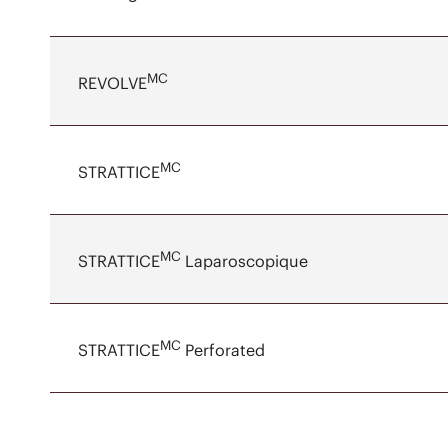
MC
REVOLVE
MC
STRATTICE
MC
STRATTICE
Laparoscopique
MC
STRATTICE
Perforated