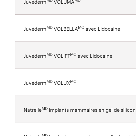
MD
MD
Juvéderm
VOLUMA
MD
MC
Juvéderm
VOLBELLA
avec Lidocaine
MD
MC
Juvéderm
VOLIFT
avec Lidocaine
MD
MC
Juvéderm
VOLUX
MD
Natrelle
Implants mammaires en gel de silicon
MD