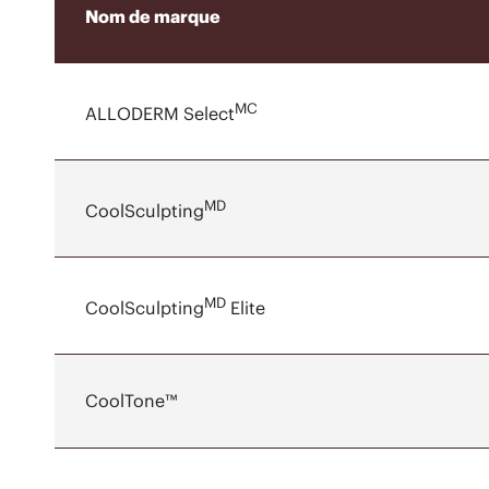
Nom de marque
MC
ALLODERM Select
MD
CoolSculpting
MD
CoolSculpting
Elite
CoolTone™