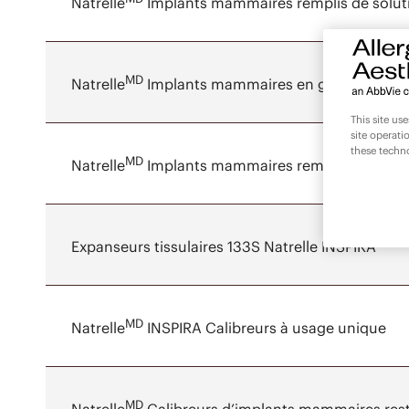
Natrelle
Implants mammaires remplis de soluti
MD
Natrelle
Implants mammaires en gel de silicone:
This site us
site operati
these techn
MD
Natrelle
Implants mammaires remplis de solution
MD
Expanseurs tissulaires 133S Natrelle INSPIRA
MD
Natrelle
INSPIRA Calibreurs à usage unique
MD