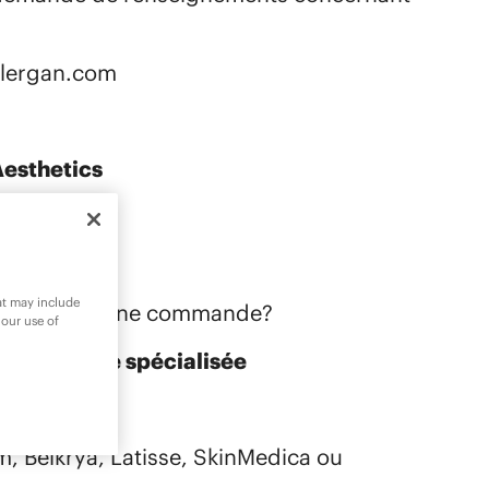
lergan.com​
Aesthetics
​
hat may include
sirez passer une commande?
 our use of
e de vente spécialisée
, Belkrya, Latisse, SkinMedica ou