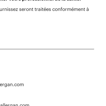
urnissez seront traitées conformément à
s
lergan.com
@allergan.com