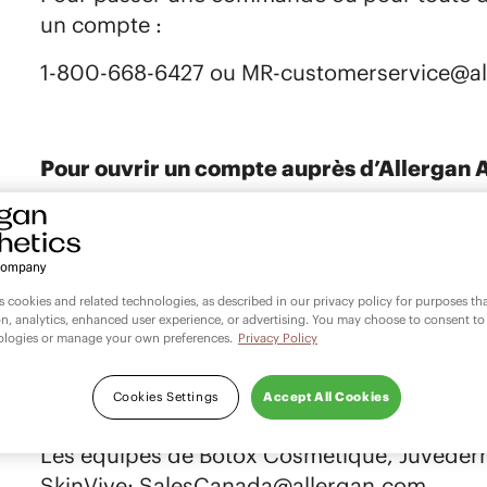
un compte :​
1-800-668-6427 ou MR-customerservice@al
Pour ouvrir un compte auprès d’Allergan 
1-800-668-6427 ou Accounts@allergan.com
es cookies and related technologies, as described in our privacy policy for purposes t
Nos produits vous intéressent ou vous dé
on, analytics, enhanced user experience, or advertising. You may choose to consent to
ologies or manage your own preferences.
Privacy Policy
Adressez-vous à un membre de notre équip
Cookies Settings
Accept All Cookies
Les équipes de Botox Cosmétique, Juvéderm
SkinVive: SalesCanada@allergan.com